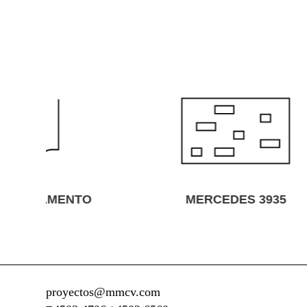
O
MERCEDES 3935
proyectos@mmcv.com