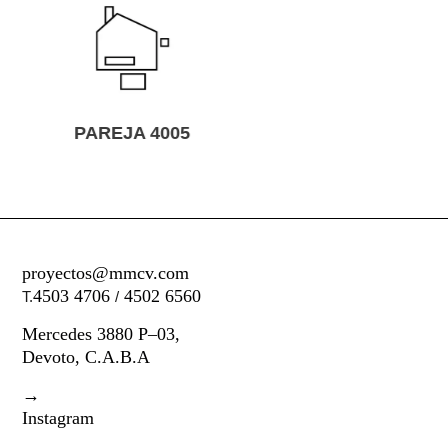
BETULAR PÂTISSERIE
proyectos@mmcv.com
4503 4706
4502 6560
T.
/
Mercedes 3880 P–03,
Devoto, C.A.B.A
→
Instagram