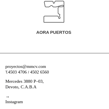
ORA PUERTOS
F
proyectos@mmcv.com
4503 4706
4502 6560
T.
/
Mercedes 3880 P–03,
Devoto, C.A.B.A
→
Instagram