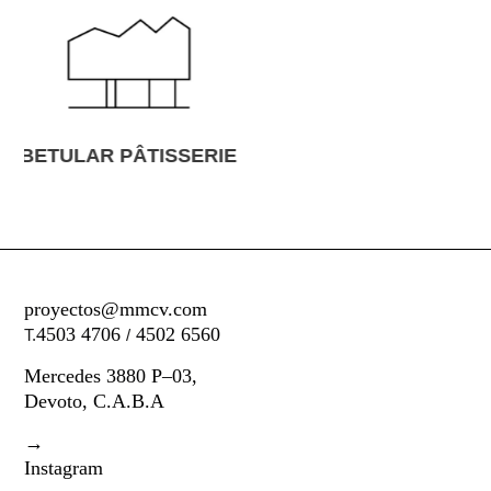
PEDRO MORAN 3875
proyectos@mmcv.com
4503 4706
4502 6560
T.
/
Mercedes 3880 P–03,
Devoto, C.A.B.A
→
Instagram