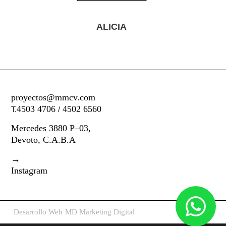
ICIA
BRONCE
proyectos@mmcv.com
4503 4706
4502 6560
T.
/
Mercedes 3880 P–03,
Devoto, C.A.B.A
→
Instagram
Desarrollo Web
MD Marketing Digital