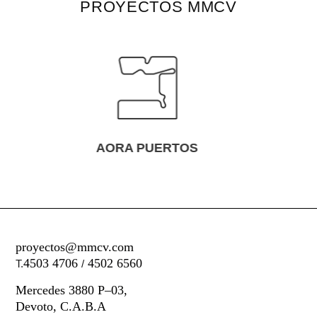
PROYECTOS MMCV
UERTOS
MERCEDES 39
proyectos@mmcv.com
4503 4706
4502 6560
T.
/
Mercedes 3880 P–03,
Devoto, C.A.B.A