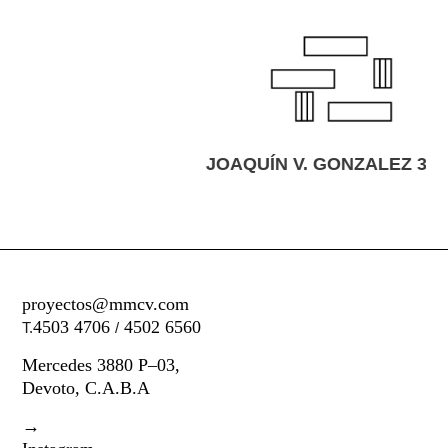
JOAQUÍN V. GONZALEZ 3687
proyectos@mmcv.com
4503 4706
4502 6560
T.
/
Mercedes 3880 P–03,
Devoto, C.A.B.A
→