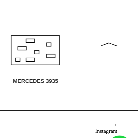
FABRIC
B
→
Instagram