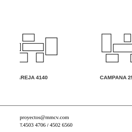
CAMPANA 2529
proyectos@mmcv.com
4503 4706
4502 6560
T.
/